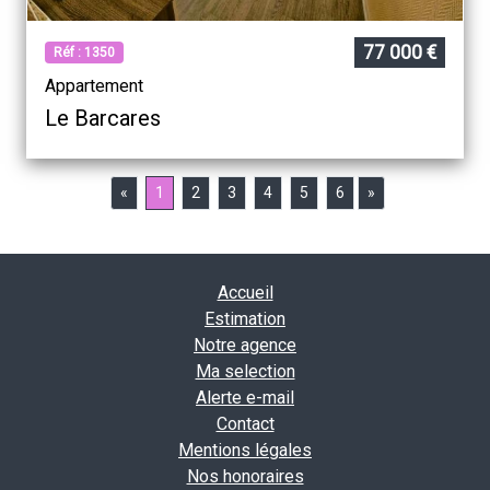
77 000 €
Réf : 1350
Appartement
Le Barcares
«
1
2
3
4
5
6
»
Accueil
Estimation
Notre agence
Ma selection
Alerte e-mail
Contact
Mentions légales
Nos honoraires