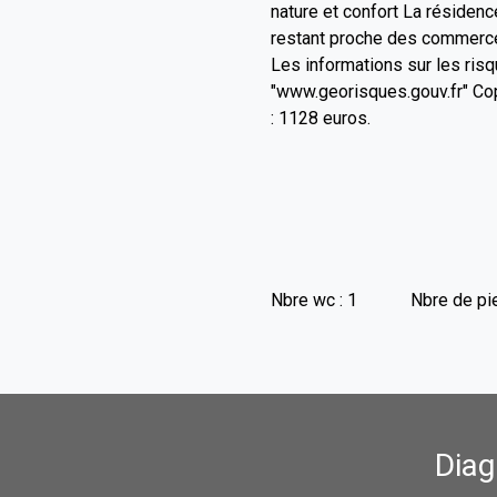
nature et confort La résidenc
restant proche des commerce
Les informations sur les ris
"www.georisques.gouv.fr" Cop
: 1128 euros.
Nbre wc : 1
Nbre de pi
Diag