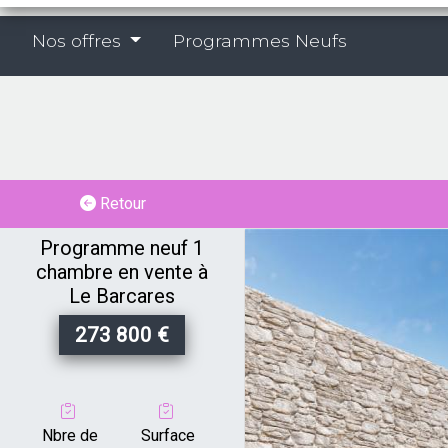
Vente
Nos offres
Programmes Neufs
Programme
neuf
1
chambre
Retour
Programme neuf 1
à
chambre en vente à
Le Barcares
Le
273 800 €
Barcares
-
Nbre de
Surface