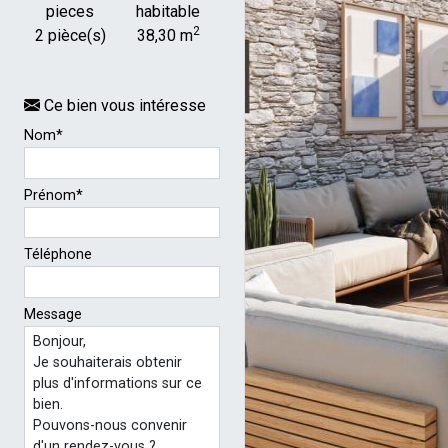
L'Agence
pieces
habitable
2
2 pièce(s)
38,30 m
Barcares
Ce bien vous intéresse
Nom*
Prénom*
Téléphone
Message