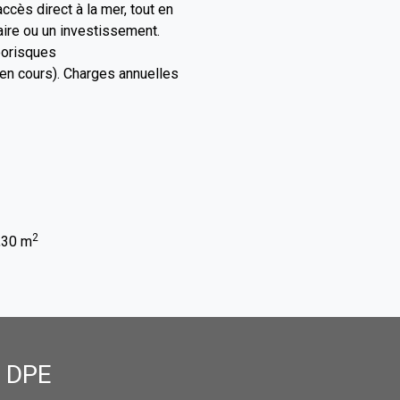
ccès direct à la mer, tout en
ire ou un investissement.
éorisques
 en cours). Charges annuelles
2
8,30 m
- DPE