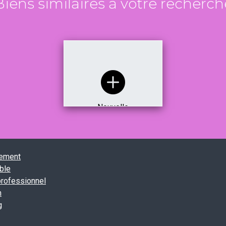
Biens similaires à votre recherch
Nouvelle
recherche
tement
ble
professionnel
n
g