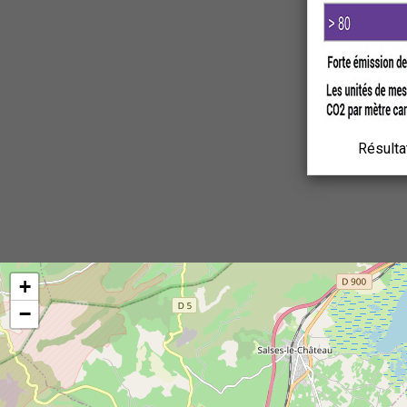
Résulta
+
−